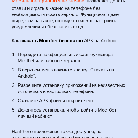
Мобильное приложение Mostbet
позволяет делать
ставки и играть в казино на телефоне без
необходимости искать зеркало. Функционал даже
шире, чем на сайте, потому что можно настроить
уведомления и обезопасить вход.
Как
скачать Мостбет бесплатно
APK на Android:
Перейдите на официальный сайт букмекера
Mostbet или рабочее зеркало.
В верхнем меню нажмите кнопку "Скачать на
Android".
Разрешите установку приложений из неизвестных
источников в настройках телефона.
Скачайте APK-файл и откройте его.
Дождитесь установки, чтобы войти в Мостбет
личный кабинет.
На iPhone приложение также доступно, но
загружается через Safari с официального сайта