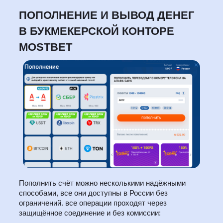
ПОПОЛНЕНИЕ И ВЫВОД ДЕНЕГ
В БУКМЕКЕРСКОЙ КОНТОРЕ
MOSTBET
Пополнить счёт можно несколькими надёжными
способами, все они доступны в России без
ограничений. все операции проходят через
защищённое соединение и без комиссии: