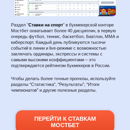
Раздел "
Ставки на спорт
" в букмекерской конторе
Мостбет охватывает более 40 дисциплин, в первую
очередь футбол, теннис, баскетбол, биатлон, ММА и
киберспорт. Каждый день публикуются тысячи
событий в линии и live-режиме с возможностью
заключать ординары, экспрессы и системы с
самыми высокими коэффициентами – это
подтверждается рейтингом букмекеров в России.
Чтобы делать более точные прогнозы, используйте
разделы “Статистика”, “Результаты”, “Итоги
чемпионатов” и другие полезные разделы.
ПЕРЕЙТИ К СТАВКАМ
МОСТБЕТ