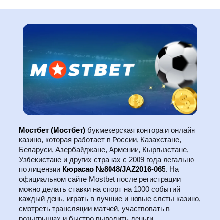
Мостбет (Мостбет)
букмекерская контора и онлайн
казино, которая работает в России, Казахстане,
Беларуси, Азербайджане, Армении, Кыргызстане,
Узбекистане и других странах с 2009 года легально
по лицензии
Кюрасао №8048/JAZ2016-065
. На
официальном сайте Mostbet после регистрации
можно делать ставки на спорт на 1000 событий
каждый день, играть в лучшие и новые слоты казино,
смотреть трансляции матчей, участвовать в
розыгрышах и быстро выводить деньги.