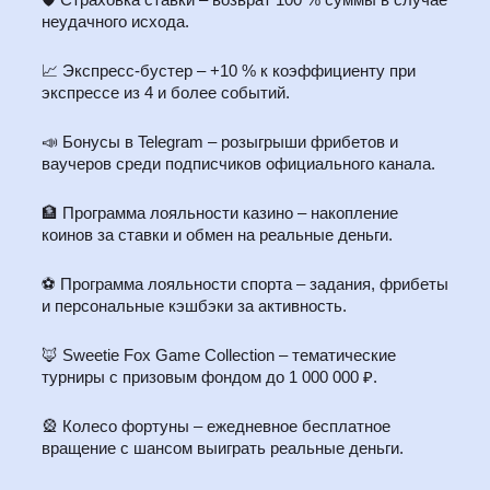
неудачного исхода.
📈 Экспресс-бустер – +10 % к коэффициенту при
экспрессе из 4 и более событий.
📣 Бонусы в Telegram – розыгрыши фрибетов и
ваучеров среди подписчиков официального канала.
🏦 Программа лояльности казино – накопление
коинов за ставки и обмен на реальные деньги.
⚽ Программа лояльности спорта – задания, фрибеты
и персональные кэшбэки за активность.
🦊 Sweetie Fox Game Collection – тематические
турниры с призовым фондом до 1 000 000 ₽.
🎡 Колесо фортуны – ежедневное бесплатное
вращение с шансом выиграть реальные деньги.