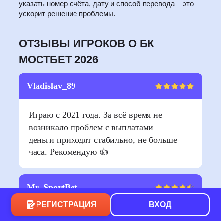
указать номер счёта, дату и способ перевода – это
ускорит решение проблемы.
ОТЗЫВЫ ИГРОКОВ О БК
МОСТБЕТ 2026
Vladislav_89
Играю с 2021 года. За всё время не
возникало проблем с выплатами –
деньги приходят стабильно, не больше
часа. Рекомендую 👍
Mr_SportBet
РЕГИСТРАЦИЯ
ВХОД
Отличная контора с неплохими