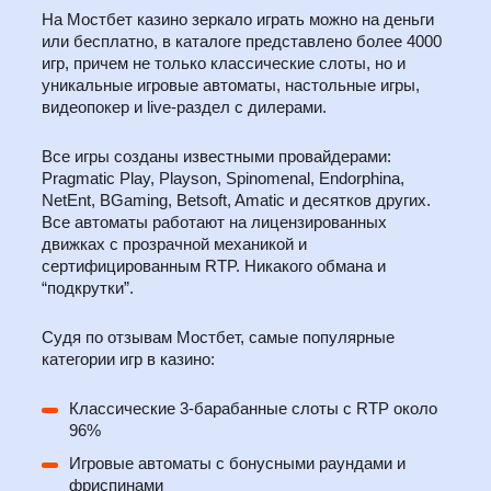
На Мостбет казино зеркало играть можно на деньги
или бесплатно, в каталоге представлено более 4000
игр, причем не только классические слоты, но и
уникальные игровые автоматы, настольные игры,
видеопокер и live-раздел с дилерами.
Все игры созданы известными провайдерами:
Pragmatic Play, Playson, Spinomenal, Endorphina,
NetEnt, BGaming, Betsoft, Amatic и десятков других.
Все автоматы работают на лицензированных
движках с прозрачной механикой и
сертифицированным RTP. Никакого обмана и
“подкрутки”.
Судя по отзывам Мостбет, самые популярные
категории игр в казино:
Классические 3-барабанные слоты с RTP около
96%
Игровые автоматы с бонусными раундами и
фриспинами