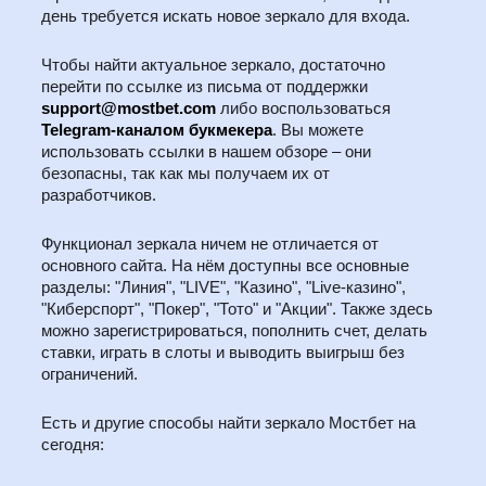
день требуется искать новое зеркало для входа.
Чтобы найти актуальное зеркало, достаточно
перейти по ссылке из письма от поддержки
support@mostbet.com
либо воспользоваться
Telegram-каналом букмекера
. Вы можете
использовать ссылки в нашем обзоре – они
безопасны, так как мы получаем их от
разработчиков.
Функционал зеркала ничем не отличается от
основного сайта. На нём доступны все основные
разделы: "Линия", "LIVE", "Казино", "Live-казино",
"Киберспорт", "Покер", "Тото" и "Акции". Также здесь
можно зарегистрироваться, пополнить счет, делать
ставки, играть в слоты и выводить выигрыш без
ограничений.
Есть и другие способы найти зеркало Мостбет на
сегодня: