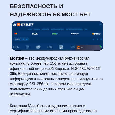
БЕЗОПАСНОСТЬ И
НАДЕЖНОСТЬ БК МОСТ БЕТ
Mostbet
– это международная букмекерская
компания с более чем 15-летней историей и
официальной лицензией Кюрасао №8048/JAZ2016-
065. Все данные клиентов, включая личную
информацию и платежные операции, шифруются по
стандарту SSL 256-bit – взломы или передача
пользовательских данных третьим лицам
исключены.
Компания Мостбет сотрудничает только с
сертифицированными игровыми провайдерами и