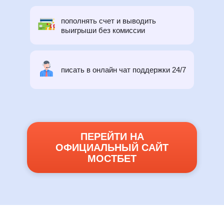
пополнять счет и выводить
выигрыши без комиссии
писать в онлайн чат поддержки 24/7
ПЕРЕЙТИ НА
ОФИЦИАЛЬНЫЙ САЙТ
МОСТБЕТ