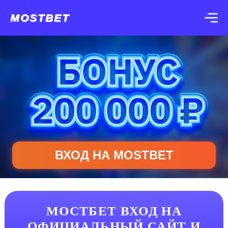
MOSTBET
ВХОД НА MOSTBET
МОСТБЕТ ВХОД НА
ОФИЦИАЛЬНЫЙ САЙТ И