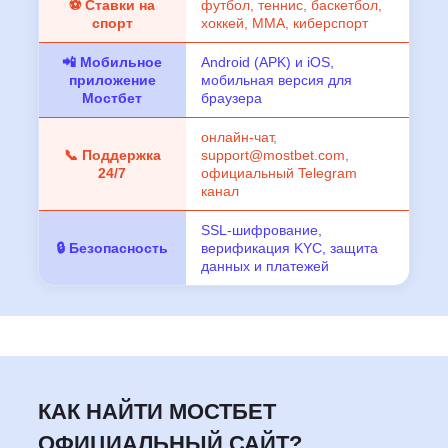
⚽ Ставки на
футбол, теннис, баскетбол,
спорт
хоккей, ММА, киберспорт
📲 Мобильное
Android (APK) и iOS,
приложение
мобильная версия для
Мостбет
браузера
онлайн-чат,
📞 Поддержка
support@mostbet.com
,
24/7
официальный Telegram
канал
SSL-шифрование,
🔒 Безопасность
верификация KYC, защита
данных и платежей
КАК НАЙТИ МОСТБЕТ
ОФИЦИАЛЬНЫЙ САЙТ?